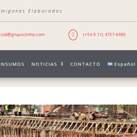
rmigones Elaborados
cial@grupocimhe.com
(+54 9 11) 4757-6985

INSUMOS
NOTICIAS
CONTACTO
Español